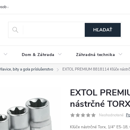
sob a cena dopravy
Spôsoby platby
O nás
Ochrana osobných
HĽADAŤ
a
Dom & Záhrada
Záhradná technika
Hlavice, bity a gola príslušenstvo
EXTOL PREMIUM 8818114 Kľúče nástrčné
EXTOL PREMIU
nástrčné TORX,
Neohodnotené
Po
Kľúče nástrčné Torx, 1/4'' E5-1