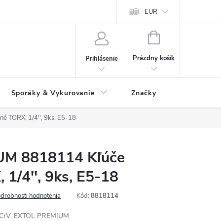
 údajov
Ako reklamovať tovar
Reklamačný formulár
EUR
Vrátenie 
NÁKUPNÝ
KOŠÍK
Prázdny košík
Prihlásenie
Sporáky & Vykurovanie
Značky
 TORX, 1/4'', 9ks, E5-18
M 8818114 Kľúče
 1/4'', 9ks, E5-18
drobnosti hodnotenia
Kód:
8818114
8, CrV, EXTOL PREMIUM