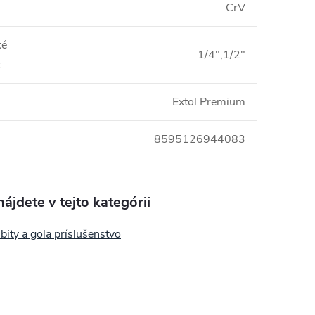
CrV
ké
1/4",1/2"
:
Extol Premium
8595126944083
ájdete v tejto kategórii
 bity a gola príslušenstvo