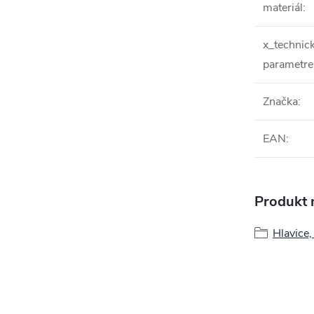
materiál
:
x_technic
parametre
Značka
:
EAN
:
Produkt n
Hlavice,