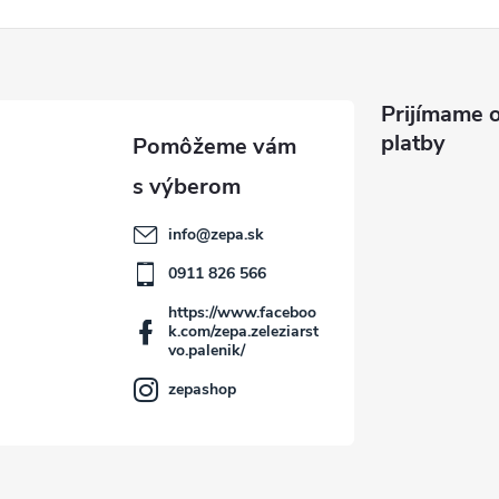
Prijímame o
platby
info
@
zepa.sk
0911 826 566
https://www.faceboo
k.com/zepa.zeleziarst
vo.palenik/
zepashop