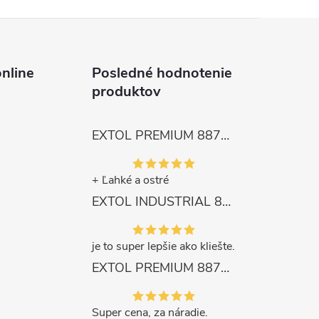
nline
Posledné hodnotenie
produktov
EXTOL PREMIUM 8872105 Nožnice záhradnícke dlhé úzke, 200mm, max. prestrih Ø6mm
+ Ľahké a ostré
EXTOL INDUSTRIAL 8791861 Viazač armatúr aku Share20V, bez aku, drôt 0,8mm, oko 8-34mm, bezuhlíkový motor
je to super lepšie ako kliešte.
EXTOL PREMIUM 8871287 Sekera štiepacia 3500g, nylónová násada 910mm
Super cena, za náradie.