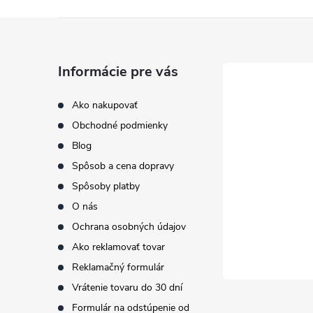
Z
á
Informácie pre vás
p
Ako nakupovať
Obchodné podmienky
ä
Blog
t
Spôsob a cena dopravy
Spôsoby platby
i
O nás
Ochrana osobných údajov
e
Ako reklamovať tovar
Reklamačný formulár
Vrátenie tovaru do 30 dní
Formulár na odstúpenie od