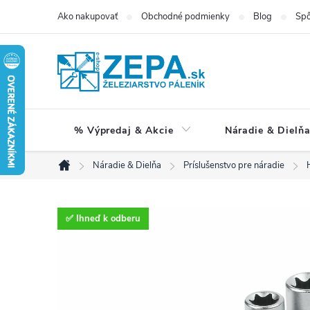
Prejsť
Ako nakupovať
Obchodné podmienky
Blog
Spô
na
obsah
% Výpredaj & Akcie
Náradie & Dielň
Náradie & Dielňa
Príslušenstvo pre náradie
Domov
✅ Ihneď k odberu