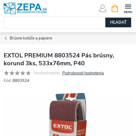
Prejsť
NÁKUPN
KOŠÍK
na
obsah
HĽADAŤ
Brúsne kotúče a papiere
EXTOL PREMIUM 8803524 Pás brúsny,
korund 3ks, 533x76mm, P40
Neohodnotené
Podrobnosti hodnotenia
Kód:
8803524