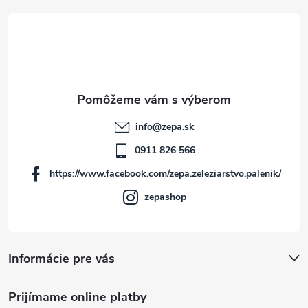
á
p
ä
t
info
@
zepa.sk
i
0911 826 566
https://www.facebook.com/zepa.zeleziarstvo.palenik/
e
zepashop
Informácie pre vás
Prijímame online platby