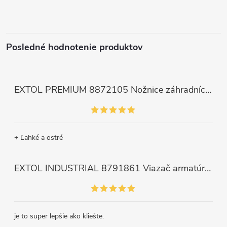
Posledné hodnotenie produktov
EXTOL PREMIUM 8872105 Nožnice záhradnícke dlhé úzke, 200mm, max. prestrih Ø6mm
+ Ľahké a ostré
EXTOL INDUSTRIAL 8791861 Viazač armatúr aku Share20V, bez aku, drôt 0,8mm, oko 8-34mm, bezuhlíkový motor
je to super lepšie ako kliešte.