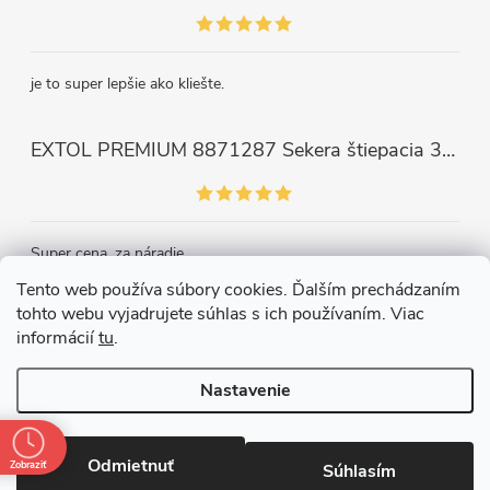
je to super lepšie ako kliešte.
EXTOL PREMIUM 8871287 Sekera štiepacia 3500g, nylónová násada 910mm
Super cena, za náradie.
Tento web používa súbory cookies. Ďalším prechádzaním
tohto webu vyjadrujete súhlas s ich používaním. Viac
Kontakt
informácií
tu
.
Nastavenie
Copyright 2026
Železiarstvo Páleník, s.r.o.
. Všetky práva vyhradené.
Upraviť nastavenie cookies
Odmietnuť
Zobraziť
Súhlasím
Vytvoril Shoptet