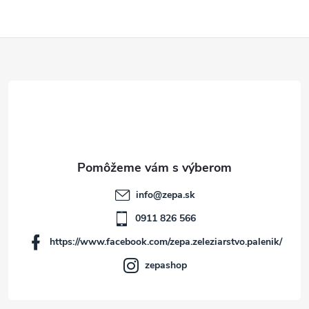
Z
á
p
ä
t
info
@
zepa.sk
i
0911 826 566
https://www.facebook.com/zepa.zeleziarstvo.palenik/
e
zepashop