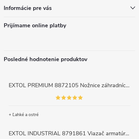
Informácie pre vás
Prijímame online platby
Posledné hodnotenie produktov
EXTOL PREMIUM 8872105 Nožnice záhradnícke dlhé úzke, 200mm, max. prestrih Ø6mm
+ Ľahké a ostré
EXTOL INDUSTRIAL 8791861 Viazač armatúr aku Share20V, bez aku, drôt 0,8mm, oko 8-34mm, bezuhlíkový motor