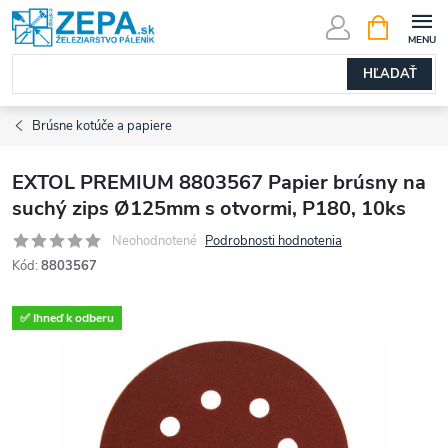
Prejsť
NÁKUPN
KOŠÍK
na
obsah
HĽADAŤ
Brúsne kotúče a papiere
EXTOL PREMIUM 8803567 Papier brúsny na
suchý zips Ø125mm s otvormi, P180, 10ks
Neohodnotené
Podrobnosti hodnotenia
Kód:
8803567
✅ Ihneď k odberu