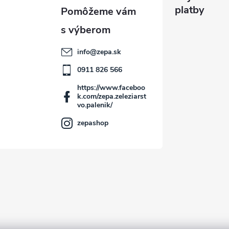
platby
info
@
zepa.sk
0911 826 566
https://www.faceboo
k.com/zepa.zeleziarst
vo.palenik/
zepashop