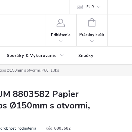
 údajov
Ako reklamovať tovar
Reklamačný formulár
EUR
Vrátenie 
NÁKUPNÝ
KOŠÍK
Prázdny košík
Prihlásenie
Sporáky & Vykurovanie
Značky
ips Ø150mm s otvormi, P60, 10ks
M 8803582 Papier
ips Ø150mm s otvormi,
drobnosti hodnotenia
Kód:
8803582