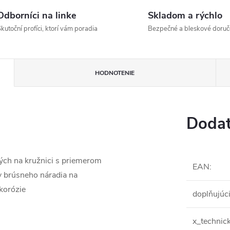
Odborníci na linke
Skladom a rýchlo
kutoční profíci, ktorí vám poradia
Bezpečné a bleskové doruč
HODNOTENIE
Dodat
ých na kružnici s priemerom
EAN
:
 brúsneho náradia na
 korózie
doplňujúc
x_technic