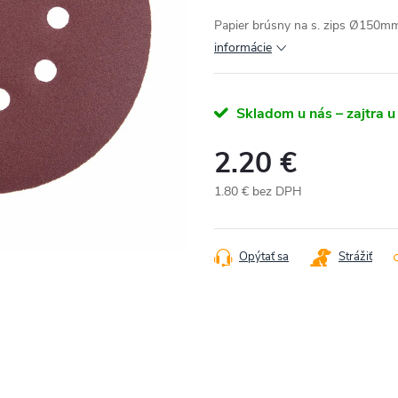
Papier brúsny na s. zips Ø150
informácie
Skladom u nás – zajtra u
2.20 €
1.80 € bez DPH
Jednotková
cena:
Opýtať sa
Strážiť