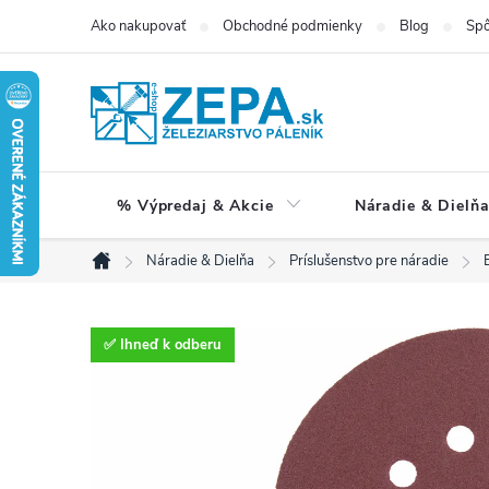
Prejsť
Ako nakupovať
Obchodné podmienky
Blog
Spô
na
obsah
% Výpredaj & Akcie
Náradie & Dielň
Náradie & Dielňa
Príslušenstvo pre náradie
Domov
✅ Ihneď k odberu