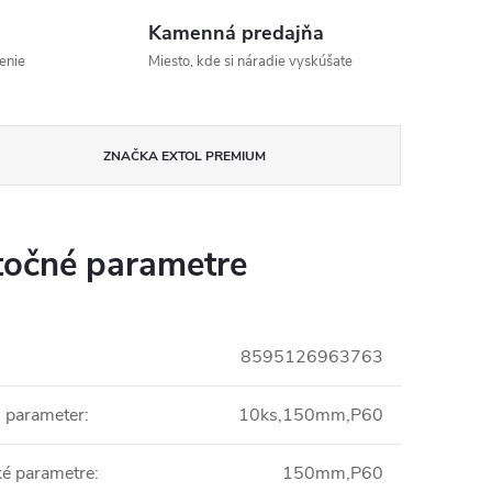
Kamenná predajňa
enie
Miesto, kde si náradie vyskúšate
ZNAČKA
EXTOL PREMIUM
očné parametre
8595126963763
i parameter
:
10ks,150mm,P60
ké parametre
:
150mm,P60