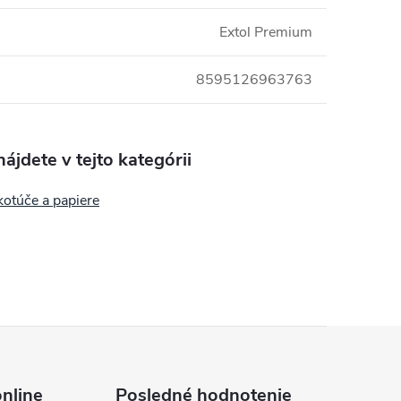
Extol Premium
8595126963763
ájdete v tejto kategórii
kotúče a papiere
nline
Posledné hodnotenie