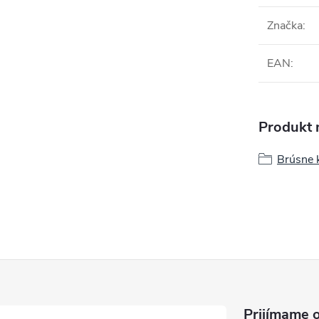
Značka
:
EAN
:
Produkt n
Brúsne 
Prijímame o