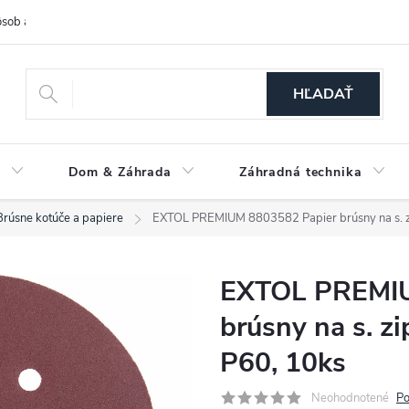
sob a cena dopravy
Spôsoby platby
O nás
Ochrana osobných
HĽADAŤ
a
Dom & Záhrada
Záhradná technika
Brúsne kotúče a papiere
EXTOL PREMIUM 8803582 Papier brúsny na s. z
EXTOL PREMIU
brúsny na s. z
P60, 10ks
Neohodnotené
Po