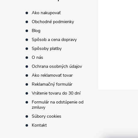
p
Ako nakupovať
Obchodné podmienky
ä
Blog
t
Spôsob a cena dopravy
Spôsoby platby
i
O nás
Ochrana osobných údajov
e
Ako reklamovať tovar
Reklamačný formulár
Vrátenie tovaru do 30 dní
Formulár na odstúpenie od
zmluvy
Súbory cookies
Kontakt