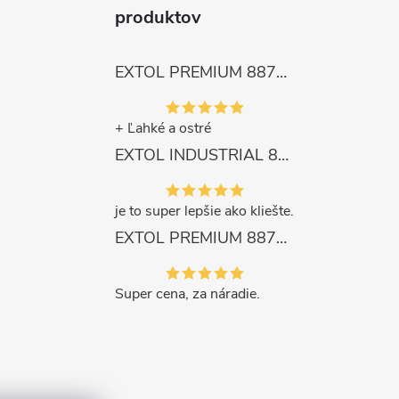
produktov
EXTOL PREMIUM 8872105 Nožnice záhradnícke dlhé úzke, 200mm, max. prestrih Ø6mm
+ Ľahké a ostré
EXTOL INDUSTRIAL 8791861 Viazač armatúr aku Share20V, bez aku, drôt 0,8mm, oko 8-34mm, bezuhlíkový motor
je to super lepšie ako kliešte.
EXTOL PREMIUM 8871287 Sekera štiepacia 3500g, nylónová násada 910mm
Super cena, za náradie.