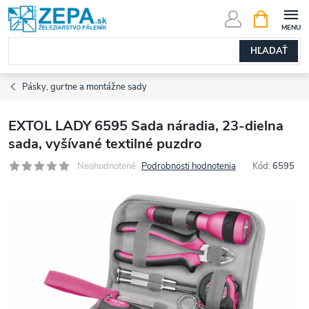
Prejsť
NÁKUPN
KOŠÍK
na
obsah
HĽADAŤ
Pásky, gurtne a montážne sady
EXTOL LADY 6595 Sada náradia, 23-dielna
sada, vyšívané textilné puzdro
Neohodnotené
Podrobnosti hodnotenia
Kód:
6595