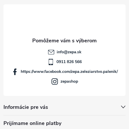
á
p
ä
t
info
@
zepa.sk
i
0911 826 566
https://www.facebook.com/zepa.zeleziarstvo.palenik/
e
zepashop
Informácie pre vás
Prijímame online platby