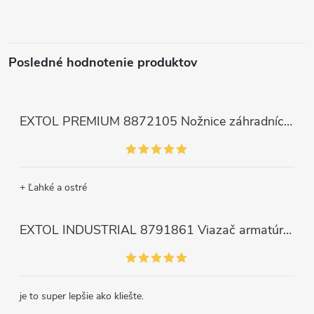
Posledné hodnotenie produktov
EXTOL PREMIUM 8872105 Nožnice záhradnícke dlhé úzke, 200mm, max. prestrih Ø6mm
+ Ľahké a ostré
EXTOL INDUSTRIAL 8791861 Viazač armatúr aku Share20V, bez aku, drôt 0,8mm, oko 8-34mm, bezuhlíkový motor
je to super lepšie ako kliešte.