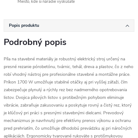
Miesto, kde si náradie vyskúšate
Popis produktu
Podrobný popis
Píla na stavebné materiály je robustný elektrický stroj určený na
presné rezanie pórobetónu, tvárnic, tehál, dreva a plastov, čo z neho
robí vhodný nástroj pre profesionálne stavebné a montážne práce.
Príkon 1700 W umožňuje stabilné otáčky aj pri vyššej záťaži, čím
zabezpečuje plynulý a rýchly rez bez nadmerného opotrebovania
listov. Dvojica pílových listov s protibežným pohybom eliminuje
vibrácie, zabraňuje zakusovaniu a poskytuje rovný a čistý rez, ktorý
je kľúčový pri práci s presnými stavebnými dielcami. Prevodový
mechanizmus je navrhnutý pre efektívny prenos výkonu a ochranu
pred prehriatím, čo umožňuje dlhodobú prevádzku aj pri náročných
aplikáciách. Ergonomicky tvarované rukoväte s protišmykovou