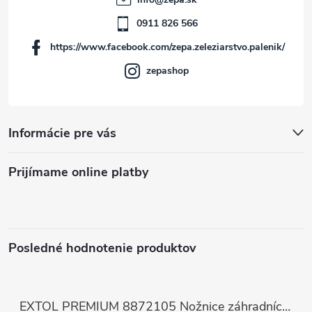
i
0911 826 566
https://www.facebook.com/zepa.zeleziarstvo.palenik/
e
zepashop
Informácie pre vás
Prijímame online platby
Posledné hodnotenie produktov
EXTOL PREMIUM 8872105 Nožnice záhradnícke dlhé úzke, 200mm, max. prestrih Ø6mm