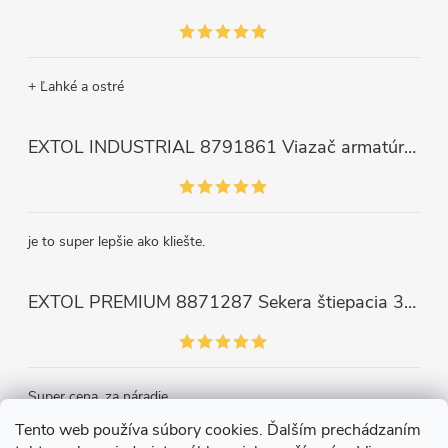
+ Ľahké a ostré
EXTOL INDUSTRIAL 8791861 Viazač armatúr aku Share20V, bez aku, drôt 0,8mm, oko 8-34mm, bezuhlíkový motor
je to super lepšie ako kliešte.
EXTOL PREMIUM 8871287 Sekera štiepacia 3500g, nylónová násada 910mm
Super cena, za náradie.
Tento web používa súbory cookies. Ďalším prechádzaním