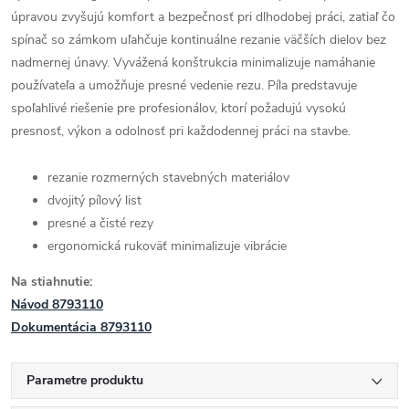
úpravou zvyšujú komfort a bezpečnosť pri dlhodobej práci, zatiaľ čo
spínač so zámkom uľahčuje kontinuálne rezanie väčších dielov bez
nadmernej únavy. Vyvážená konštrukcia minimalizuje namáhanie
používateľa a umožňuje presné vedenie rezu. Píla predstavuje
spoľahlivé riešenie pre profesionálov, ktorí požadujú vysokú
presnosť, výkon a odolnosť pri každodennej práci na stavbe.
rezanie rozmerných stavebných materiálov
dvojitý pílový list
presné a čisté rezy
ergonomická rukoväť minimalizuje vibrácie
Na stiahnutie:
Návod 8793110
Dokumentácia 8793110
Parametre produktu