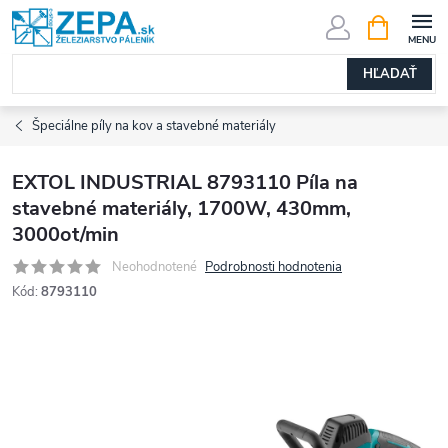
Prejsť
NÁKUPN
KOŠÍK
na
obsah
HĽADAŤ
Špeciálne píly na kov a stavebné materiály
EXTOL INDUSTRIAL 8793110 Píla na
stavebné materiály, 1700W, 430mm,
3000ot/min
Neohodnotené
Podrobnosti hodnotenia
Kód:
8793110