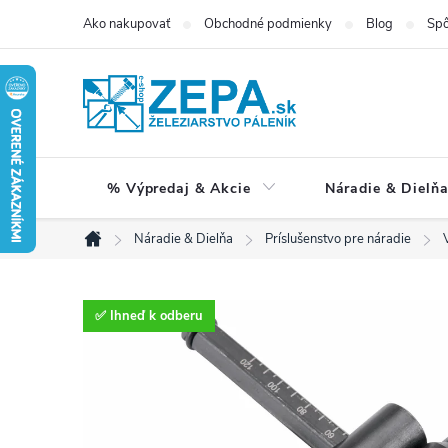
Prejsť
Ako nakupovať
Obchodné podmienky
Blog
Spô
na
obsah
% Výpredaj & Akcie
Náradie & Dielň
Náradie & Dielňa
Príslušenstvo pre náradie
Domov
✅ Ihneď k odberu