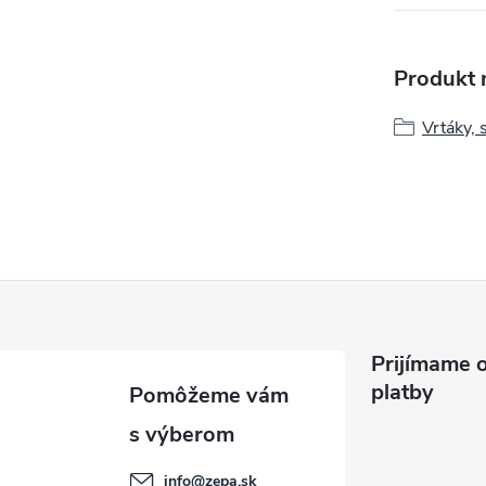
Produkt n
Vrtáky, 
Prijímame o
platby
info
@
zepa.sk