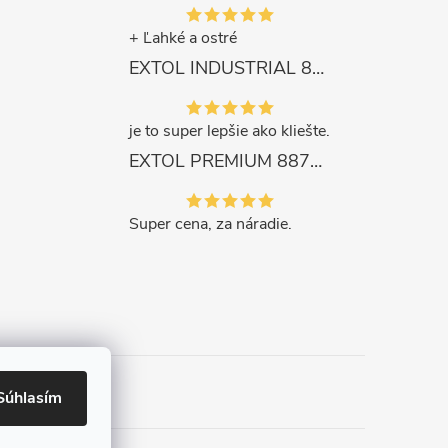
+ Ľahké a ostré
EXTOL INDUSTRIAL 8791861 Viazač armatúr aku Share20V, bez aku, drôt 0,8mm, oko 8-34mm, bezuhlíkový motor
je to super lepšie ako kliešte.
EXTOL PREMIUM 8871287 Sekera štiepacia 3500g, nylónová násada 910mm
Super cena, za náradie.
Súhlasím