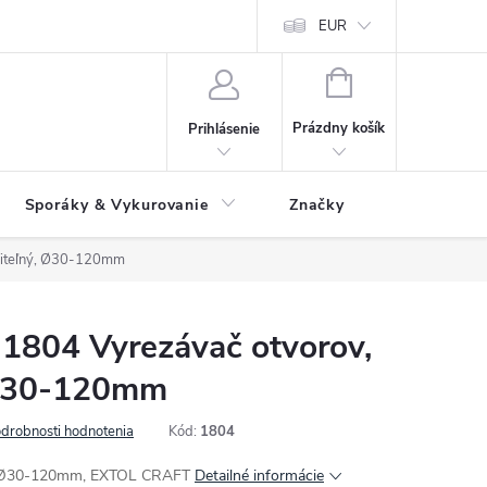
 údajov
Ako reklamovať tovar
Reklamačný formulár
EUR
Vrátenie 
NÁKUPNÝ
KOŠÍK
Prázdny košík
Prihlásenie
Sporáky & Vykurovanie
Značky
viteľný, Ø30-120mm
804 Vyrezávač otvorov,
 Ø30-120mm
drobnosti hodnotenia
Kód:
1804
ný, Ø30-120mm, EXTOL CRAFT
Detailné informácie