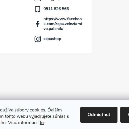
0911 826 566
https://www.faceboo
k.com/zepa.zeleziarst
vo.palenik/
zepashop
oužíva súbory cookies. Ďalším
Kontakt
Odmietnuť
m tohto webu vyjadrujete súhlas s
ním. Viac informácií
tu
.