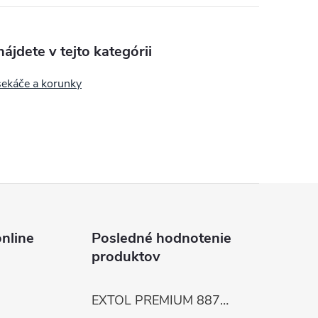
ájdete v tejto kategórii
sekáče a korunky
nline
Posledné hodnotenie
produktov
EXTOL PREMIUM 8872105 Nožnice záhradnícke dlhé úzke, 200mm, max. prestrih Ø6mm