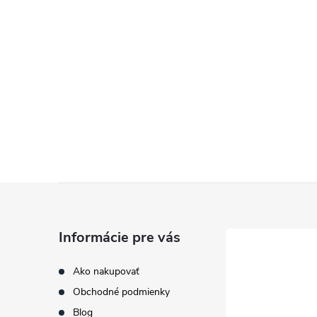
Z
á
Informácie pre vás
p
Ako nakupovať
Obchodné podmienky
ä
Blog