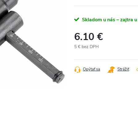
Skladom u nás – zajtra u
6.10 €
5 € bez DPH
Jednotková
cena:
Opýtať sa
Strážiť