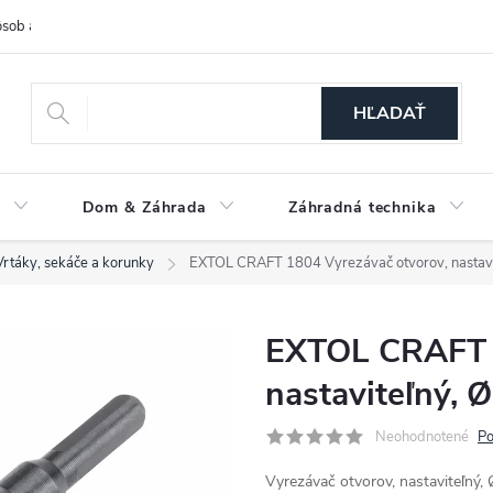
sob a cena dopravy
Spôsoby platby
O nás
Ochrana osobných
HĽADAŤ
a
Dom & Záhrada
Záhradná technika
Vrtáky, sekáče a korunky
EXTOL CRAFT 1804 Vyrezávač otvorov, nasta
EXTOL CRAFT 1
nastaviteľný,
Neohodnotené
Po
Vyrezávač otvorov, nastaviteľ