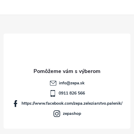
Z
á
p
ä
t
info
@
zepa.sk
i
0911 826 566
https://www.facebook.com/zepa.zeleziarstvo.palenik/
e
zepashop