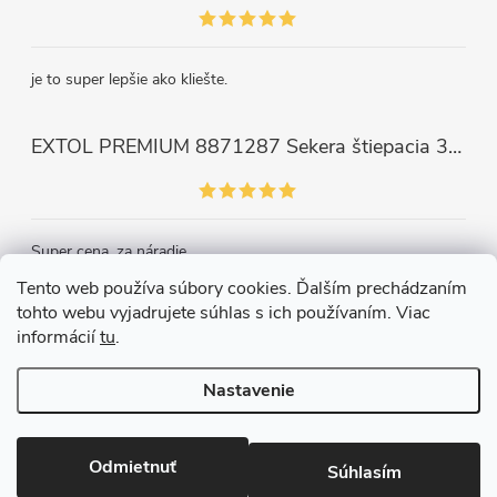
je to super lepšie ako kliešte.
EXTOL PREMIUM 8871287 Sekera štiepacia 3500g, nylónová násada 910mm
Super cena, za náradie.
Tento web používa súbory cookies. Ďalším prechádzaním
tohto webu vyjadrujete súhlas s ich používaním. Viac
Kontakt
informácií
tu
.
Nastavenie
Copyright 2026
Železiarstvo Páleník, s.r.o.
. Všetky práva vyhradené.
Upraviť nastavenie cookies
Odmietnuť
Súhlasím
Vytvoril Shoptet