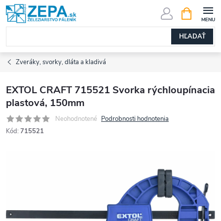
Prejsť
NÁKUPN
KOŠÍK
na
obsah
HĽADAŤ
Zveráky, svorky, dláta a kladivá
EXTOL CRAFT 715521 Svorka rýchloupínacia
plastová, 150mm
Neohodnotené
Podrobnosti hodnotenia
Kód:
715521