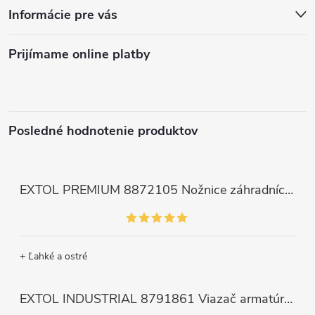
Informácie pre vás
Prijímame online platby
Posledné hodnotenie produktov
EXTOL PREMIUM 8872105 Nožnice záhradnícke dlhé úzke, 200mm, max. prestrih Ø6mm
+ Ľahké a ostré
EXTOL INDUSTRIAL 8791861 Viazač armatúr aku Share20V, bez aku, drôt 0,8mm, oko 8-34mm, bezuhlíkový motor