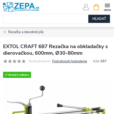
Prejsť
NÁKUPN
KOŠÍK
na
obsah
HĽADAŤ
Rezačky a stavebné píly
EXTOL CRAFT 687 Rezačka na obkladačky s
dierovačkou, 600mm, Ø30-80mm
Neohodnotené
Podrobnosti hodnotenia
Kód:
687
✅ Ihneď k odberu