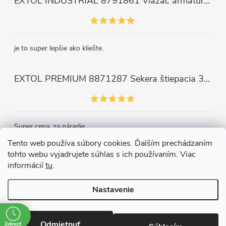
EXTOL INDUSTRIAL 8791861 Viazač armatúr aku Share20V, bez aku, drôt 0,8mm, oko 8-34mm, bezuhlíkový motor
je to super lepšie ako kliešte.
EXTOL PREMIUM 8871287 Sekera štiepacia 3500g, nylónová násada 910mm
Super cena, za náradie.
Tento web používa súbory cookies. Ďalším prechádzaním
tohto webu vyjadrujete súhlas s ich používaním. Viac
Kontakt
informácií
tu
.
Nastavenie
Copyright 2026
Železiarstvo Páleník, s.r.o.
. Všetky práva vyhradené.
Upraviť nastavenie cookies
Odmietnuť
Zobraziť