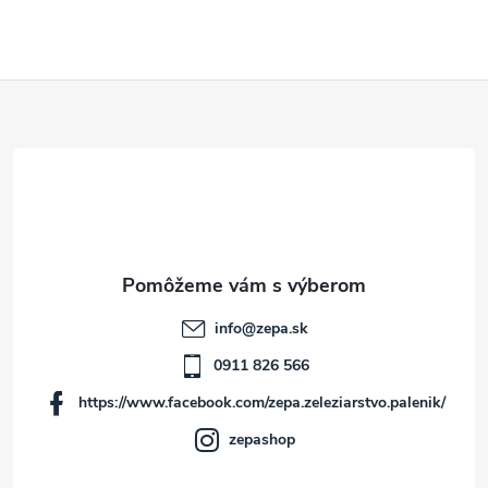
Z
á
p
ä
t
info
@
zepa.sk
i
0911 826 566
https://www.facebook.com/zepa.zeleziarstvo.palenik/
e
zepashop