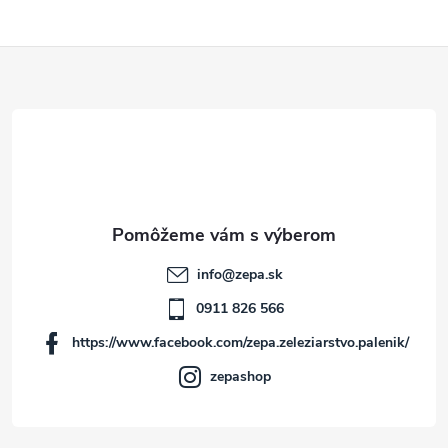
Z
á
p
ä
t
info
@
zepa.sk
i
0911 826 566
https://www.facebook.com/zepa.zeleziarstvo.palenik/
e
zepashop