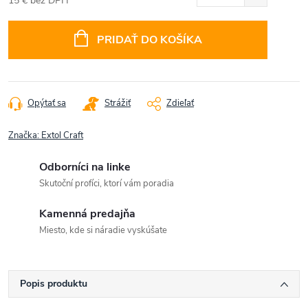
15 € bez DPH
Jednotková
cena:
PRIDAŤ DO KOŠÍKA
Opýtať sa
Strážiť
Zdieľať
Značka:
Extol Craft
Odborníci na linke
Skutoční profíci, ktorí vám poradia
Kamenná predajňa
Miesto, kde si náradie vyskúšate
Popis produktu