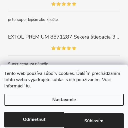
je to super lepšie ako kliešte.
EXTOL PREMIUM 8871287 Sekera štiepacia 3500g, nylónová násada 910mm
Super cena, za náradie.
Tento web používa súbory cookies. Ďalším prechádzaním
tohto webu vyjadrujete súhlas s ich používaním. Viac
Kontakt
informácií
tu
.
Nastavenie
Copyright 2026
Železiarstvo Páleník, s.r.o.
. Všetky práva vyhradené.
Upraviť nastavenie cookies
Odmietnuť
Súhlasím
Vytvoril Shoptet