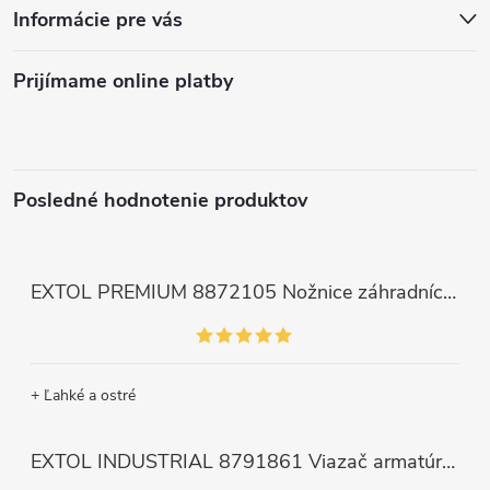
Informácie pre vás
Prijímame online platby
Posledné hodnotenie produktov
EXTOL PREMIUM 8872105 Nožnice záhradnícke dlhé úzke, 200mm, max. prestrih Ø6mm
+ Ľahké a ostré
EXTOL INDUSTRIAL 8791861 Viazač armatúr aku Share20V, bez aku, drôt 0,8mm, oko 8-34mm, bezuhlíkový motor