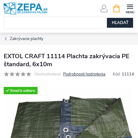
Prejsť
NÁKUPN
KOŠÍK
na
obsah
HĽADAŤ
Zakrývacie plachty
EXTOL CRAFT 11114 Plachta zakrývacia PE
štandard, 6x10m
Neohodnotené
Podrobnosti hodnotenia
Kód:
11114
✅ Ihneď k odberu