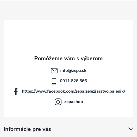
Z
á
p
ä
t
info
@
zepa.sk
i
0911 826 566
https://www.facebook.com/zepa.zeleziarstvo.palenik/
e
zepashop
Informácie pre vás