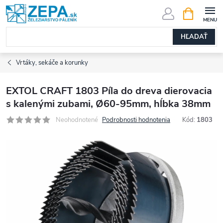
Prejsť
NÁKUPN
KOŠÍK
na
obsah
HĽADAŤ
Vrtáky, sekáče a korunky
EXTOL CRAFT 1803 Píla do dreva dierovacia
s kalenými zubami, Ø60-95mm, hĺbka 38mm
Neohodnotené
Podrobnosti hodnotenia
Kód:
1803