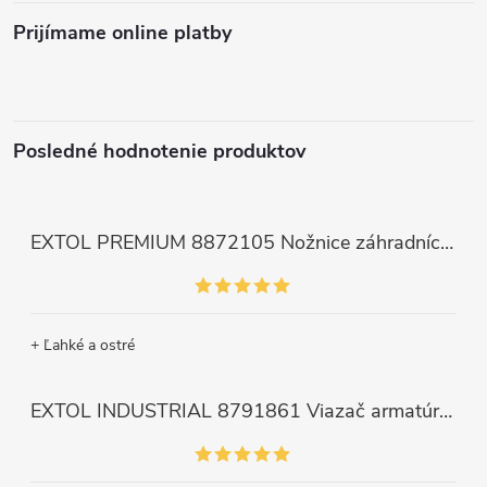
Prijímame online platby
Posledné hodnotenie produktov
EXTOL PREMIUM 8872105 Nožnice záhradnícke dlhé úzke, 200mm, max. prestrih Ø6mm
+ Ľahké a ostré
EXTOL INDUSTRIAL 8791861 Viazač armatúr aku Share20V, bez aku, drôt 0,8mm, oko 8-34mm, bezuhlíkový motor