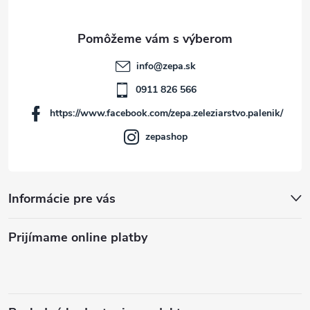
ä
t
info
@
zepa.sk
i
0911 826 566
https://www.facebook.com/zepa.zeleziarstvo.palenik/
e
zepashop
Informácie pre vás
Prijímame online platby