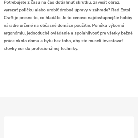
Potrebujete z času na čas dotiahnuť skrutku, zavesiť obraz,
vyrezať poličku alebo urobiť drobné úpravy v záhrade? Rad
Extol
Craft
je presne to, čo hľadáte. Je to cenovo najdostupnejšie hobby
náradie určené na občasné domáce použitie. Ponúka výbornú
ergonómiu, jednoduché ovládanie a spoľahlivosť pre všetky bežné
práce okolo domu a bytu bez toho, aby ste museli investovať
stovky eur do profesionálnej techniky.
Z
á
p