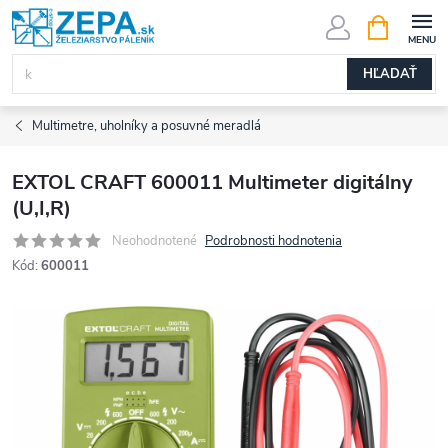
Prejsť
NÁKUPN
KOŠÍK
na
obsah
HĽADAŤ
Multimetre, uholníky a posuvné meradlá
EXTOL CRAFT 600011 Multimeter digitálny
(U,I,R)
Neohodnotené
Podrobnosti hodnotenia
Kód:
600011