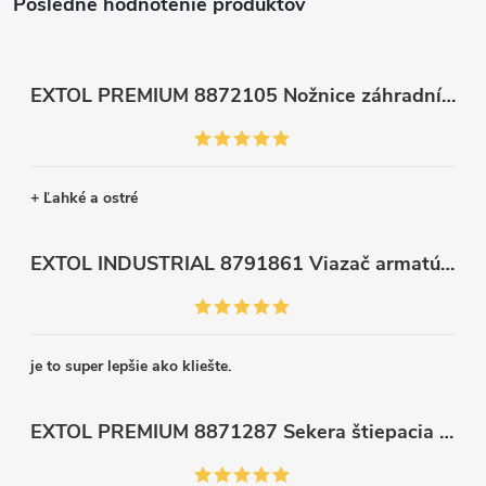
Posledné hodnotenie produktov
EXTOL PREMIUM 8872105 Nožnice záhradnícke dlhé úzke, 200mm, max. prestrih Ø6mm
+ Ľahké a ostré
EXTOL INDUSTRIAL 8791861 Viazač armatúr aku Share20V, bez aku, drôt 0,8mm, oko 8-34mm, bezuhlíkový motor
je to super lepšie ako kliešte.
EXTOL PREMIUM 8871287 Sekera štiepacia 3500g, nylónová násada 910mm