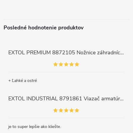
Posledné hodnotenie produktov
EXTOL PREMIUM 8872105 Nožnice záhradnícke dlhé úzke, 200mm, max. prestrih Ø6mm
+ Ľahké a ostré
EXTOL INDUSTRIAL 8791861 Viazač armatúr aku Share20V, bez aku, drôt 0,8mm, oko 8-34mm, bezuhlíkový motor
je to super lepšie ako kliešte.