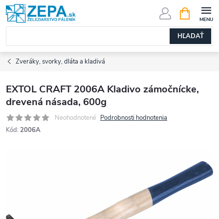
Prejsť
NÁKUPN
KOŠÍK
na
obsah
HĽADAŤ
Zveráky, svorky, dláta a kladivá
EXTOL CRAFT 2006A Kladivo zámočnícke,
drevená násada, 600g
Neohodnotené
Podrobnosti hodnotenia
Kód:
2006A