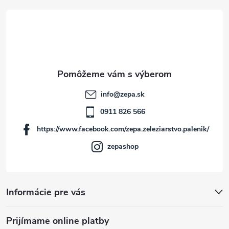
á
p
ä
t
info
@
zepa.sk
i
0911 826 566
https://www.facebook.com/zepa.zeleziarstvo.palenik/
e
zepashop
Informácie pre vás
Prijímame online platby