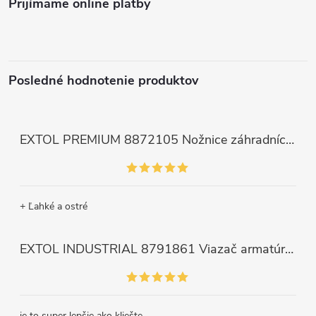
Prijímame online platby
Posledné hodnotenie produktov
EXTOL PREMIUM 8872105 Nožnice záhradnícke dlhé úzke, 200mm, max. prestrih Ø6mm
+ Ľahké a ostré
EXTOL INDUSTRIAL 8791861 Viazač armatúr aku Share20V, bez aku, drôt 0,8mm, oko 8-34mm, bezuhlíkový motor
je to super lepšie ako kliešte.