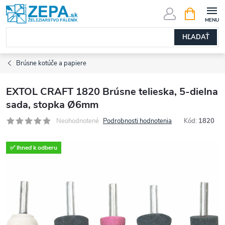
Prejsť
NÁKUPN
KOŠÍK
na
obsah
HĽADAŤ
Brúsne kotúče a papiere
EXTOL CRAFT 1820 Brúsne telieska, 5-dielna
sada, stopka Ø6mm
Neohodnotené
Podrobnosti hodnotenia
Kód:
1820
✅ Ihneď k odberu