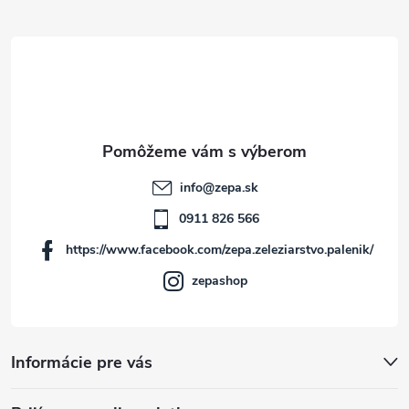
Z
á
p
ä
t
info
@
zepa.sk
i
0911 826 566
https://www.facebook.com/zepa.zeleziarstvo.palenik/
e
zepashop
Informácie pre vás