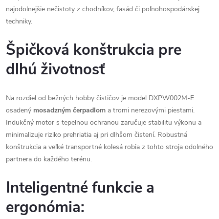
najodolnejšie nečistoty z chodníkov, fasád či poľnohospodárskej
techniky.
Špičková konštrukcia pre
dlhú životnosť
Na rozdiel od bežných hobby čističov je model DXPW002M-E
osadený
mosadzným čerpadlom
a tromi nerezovými piestami.
Indukčný motor s tepelnou ochranou zaručuje stabilitu výkonu a
minimalizuje riziko prehriatia aj pri dlhšom čistení. Robustná
konštrukcia a veľké transportné kolesá robia z tohto stroja odolného
partnera do každého terénu.
Inteligentné funkcie a
ergonómia: