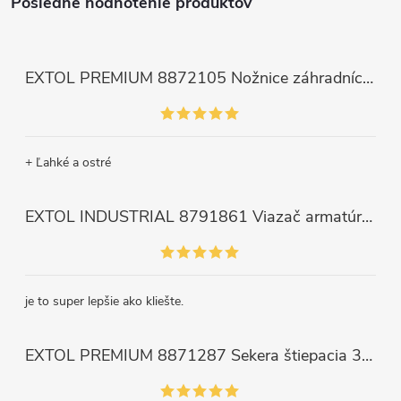
Posledné hodnotenie produktov
EXTOL PREMIUM 8872105 Nožnice záhradnícke dlhé úzke, 200mm, max. prestrih Ø6mm
+ Ľahké a ostré
EXTOL INDUSTRIAL 8791861 Viazač armatúr aku Share20V, bez aku, drôt 0,8mm, oko 8-34mm, bezuhlíkový motor
je to super lepšie ako kliešte.
EXTOL PREMIUM 8871287 Sekera štiepacia 3500g, nylónová násada 910mm