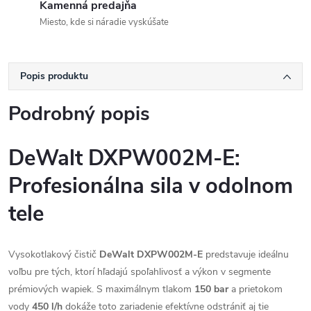
Kamenná predajňa
Miesto, kde si náradie vyskúšate
Popis produktu
Podrobný popis
DeWalt DXPW002M-E:
Profesionálna sila v odolnom
tele
Vysokotlakový čistič
DeWalt DXPW002M-E
predstavuje ideálnu
voľbu pre tých, ktorí hľadajú spoľahlivosť a výkon v segmente
prémiových wapiek. S maximálnym tlakom
150 bar
a prietokom
vody
450 l/h
dokáže toto zariadenie efektívne odstrániť aj tie