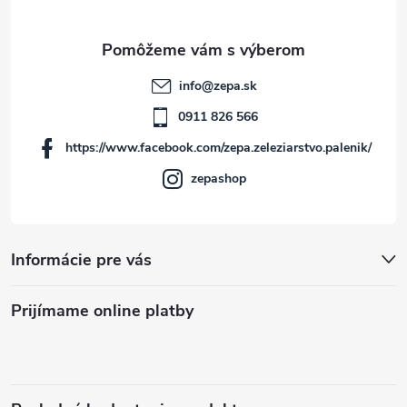
ä
t
info
@
zepa.sk
i
0911 826 566
https://www.facebook.com/zepa.zeleziarstvo.palenik/
e
zepashop
Informácie pre vás
Prijímame online platby