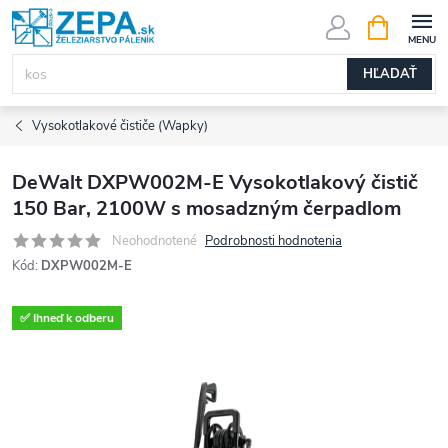
Prejsť
NÁKUPN
KOŠÍK
na
obsah
HĽADAŤ
Vysokotlakové čističe (Wapky)
DeWalt DXPW002M-E Vysokotlakový čistič
150 Bar, 2100W s mosadzným čerpadlom
Neohodnotené
Podrobnosti hodnotenia
Kód:
DXPW002M-E
✅ Ihneď k odberu