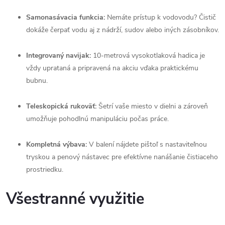
Samonasávacia funkcia:
Nemáte prístup k vodovodu? Čistič
dokáže čerpať vodu aj z nádrží, sudov alebo iných zásobníkov.
Integrovaný navijak:
10-metrová vysokotlaková hadica je
vždy uprataná a pripravená na akciu vďaka praktickému
bubnu.
Teleskopická rukoväť:
Šetrí vaše miesto v dielni a zároveň
umožňuje pohodlnú manipuláciu počas práce.
Kompletná výbava:
V balení nájdete pištoľ s nastaviteľnou
tryskou a penový nástavec pre efektívne nanášanie čistiaceho
prostriedku.
Všestranné využitie