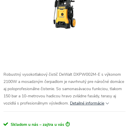
Robustný vysokotlakový čistič DeWalt DXPW002M-E s výkonom
2100W a mosadzným čerpadlom je navrhnutý pre náročné domáce
aj poloprofesionálne čistenie. So samonasávacou funkciou, tlakom
150 bar a 10-metrovou hadicou hravo zvládne fasády, terasy aj
vozidlá s profesionálnym výsledkom.
Detailné informácie
Skladom u nás – zajtra u vás ⏱️