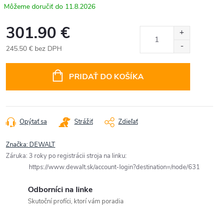
11.8.2026
301.90 €
245.50 € bez DPH
Jednotková
cena:
PRIDAŤ DO KOŠÍKA
Opýtať sa
Strážiť
Zdieľať
Značka:
DEWALT
Záruka
:
3 roky po registrácii stroja na linku:
https://www.dewalt.sk/account-login?destination=/node/631
Odborníci na linke
Skutoční profíci, ktorí vám poradia