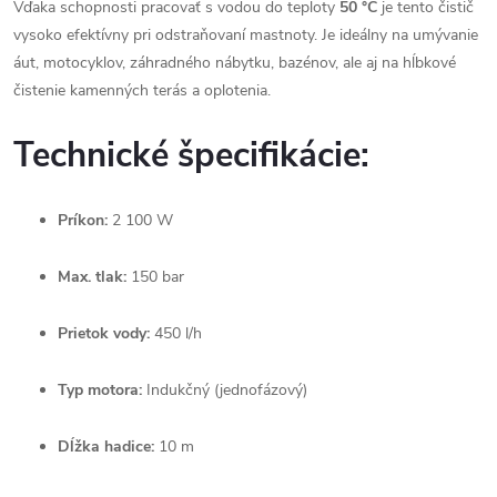
Vďaka schopnosti pracovať s vodou do teploty
50 °C
je tento čistič
vysoko efektívny pri odstraňovaní mastnoty. Je ideálny na umývanie
áut, motocyklov, záhradného nábytku, bazénov, ale aj na hĺbkové
čistenie kamenných terás a oplotenia.
Technické špecifikácie:
Príkon:
2 100 W
Max. tlak:
150 bar
Prietok vody:
450 l/h
Typ motora:
Indukčný (jednofázový)
Dĺžka hadice:
10 m