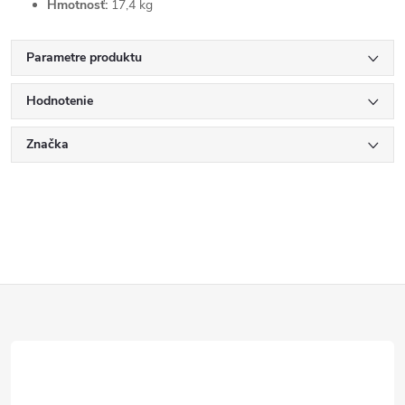
Hmotnosť:
17,4 kg
Parametre produktu
Hodnotenie
Značka
Z
á
p