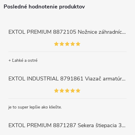
Posledné hodnotenie produktov
EXTOL PREMIUM 8872105 Nožnice záhradnícke dlhé úzke, 200mm, max. prestrih Ø6mm
+ Ľahké a ostré
EXTOL INDUSTRIAL 8791861 Viazač armatúr aku Share20V, bez aku, drôt 0,8mm, oko 8-34mm, bezuhlíkový motor
je to super lepšie ako kliešte.
EXTOL PREMIUM 8871287 Sekera štiepacia 3500g, nylónová násada 910mm