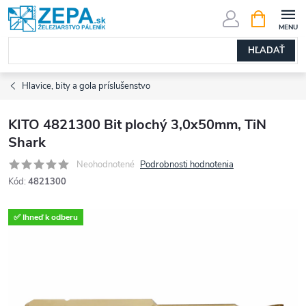
Prejsť
NÁKUPN
KOŠÍK
na
obsah
HĽADAŤ
Hlavice, bity a gola príslušenstvo
KITO 4821300 Bit plochý 3,0x50mm, TiN
Shark
Neohodnotené
Podrobnosti hodnotenia
Kód:
4821300
✅ Ihneď k odberu