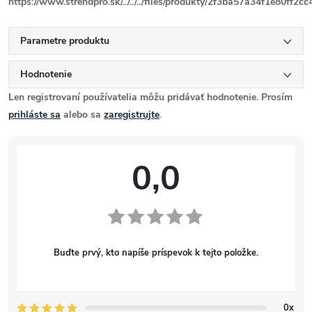
https://www.strendpro.sk/../../../files/produkty/2f3ba57a34f1e80ff2c
Parametre produktu
Hodnotenie
Len registrovaní používatelia môžu pridávať hodnotenie. Prosím
prihláste sa
alebo sa
zaregistrujte
.
0,0
Buďte prvý, kto napíše príspevok k tejto položke.
0x