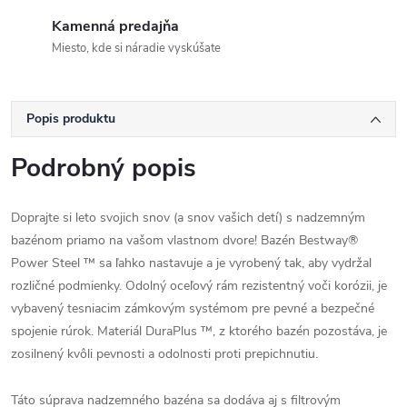
Kamenná predajňa
Miesto, kde si náradie vyskúšate
Popis produktu
Podrobný popis
Doprajte si leto svojich snov (a snov vašich detí) s nadzemným
bazénom priamo na vašom vlastnom dvore! Bazén Bestway®
Power Steel ™ sa ľahko nastavuje a je vyrobený tak, aby vydržal
rozličné podmienky. Odolný oceľový rám rezistentný voči korózii, je
vybavený tesniacim zámkovým systémom pre pevné a bezpečné
spojenie rúrok. Materiál DuraPlus ™, z ktorého bazén pozostáva, je
zosilnený kvôli pevnosti a odolnosti proti prepichnutiu.
Táto súprava nadzemného bazéna sa dodáva aj s filtrovým