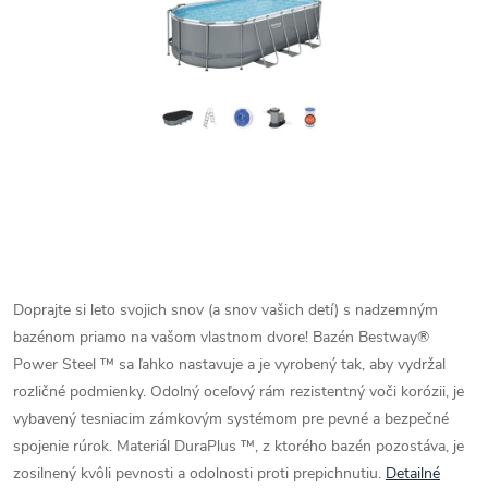
Doprajte si leto svojich snov (a snov vašich detí) s nadzemným
bazénom priamo na vašom vlastnom dvore! Bazén Bestway®
Power Steel ™ sa ľahko nastavuje a je vyrobený tak, aby vydržal
rozličné podmienky. Odolný oceľový rám rezistentný voči korózii, je
vybavený tesniacim zámkovým systémom pre pevné a bezpečné
spojenie rúrok. Materiál DuraPlus ™, z ktorého bazén pozostáva, je
zosilnený kvôli pevnosti a odolnosti proti prepichnutiu.
Detailné