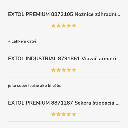
EXTOL PREMIUM 8872105 Nožnice záhradnícke dlhé úzke, 200mm, max. prestrih Ø6mm
+ Ľahké a ostré
EXTOL INDUSTRIAL 8791861 Viazač armatúr aku Share20V, bez aku, drôt 0,8mm, oko 8-34mm, bezuhlíkový motor
je to super lepšie ako kliešte.
EXTOL PREMIUM 8871287 Sekera štiepacia 3500g, nylónová násada 910mm