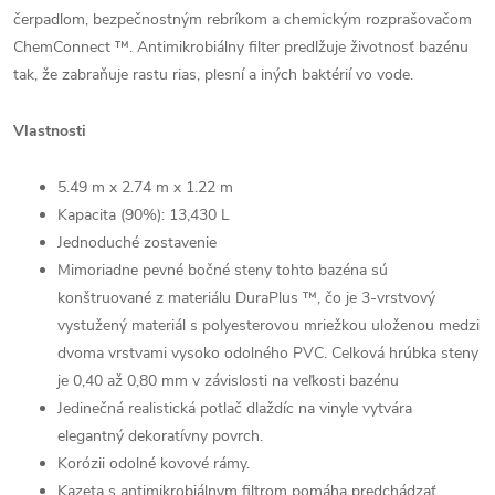
čerpadlom, bezpečnostným rebríkom a chemickým rozprašovačom
ChemConnect ™. Antimikrobiálny filter predlžuje životnosť bazénu
tak, že zabraňuje rastu rias, plesní a iných baktérií vo vode.
Vlastnosti
5.49 m x 2.74 m x 1.22 m
Kapacita (90%): 13,430 L
Jednoduché zostavenie
Mimoriadne pevné bočné steny tohto bazéna sú
konštruované z materiálu DuraPlus ™, čo je 3-vrstvový
vystužený materiál s polyesterovou mriežkou uloženou medzi
dvoma vrstvami vysoko odolného PVC. Celková hrúbka steny
je 0,40 až 0,80 mm v závislosti na veľkosti bazénu
Jedinečná realistická potlač dlaždíc na vinyle vytvára
elegantný dekoratívny povrch.
Korózii odolné kovové rámy.
Kazeta s antimikrobiálnym filtrom pomáha predchádzať