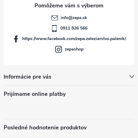
ä
t
info
@
zepa.sk
i
0911 826 566
https://www.facebook.com/zepa.zeleziarstvo.palenik/
e
zepashop
Informácie pre vás
Prijímame online platby
Posledné hodnotenie produktov