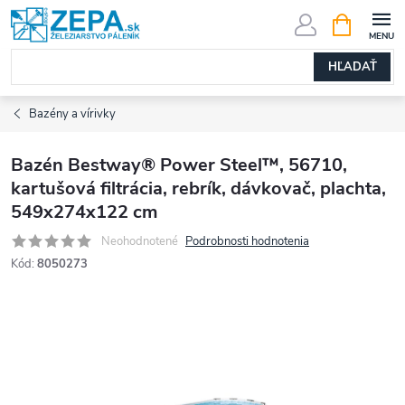
Prejsť
NÁKUPN
KOŠÍK
na
obsah
HĽADAŤ
Bazény a vírivky
Bazén Bestway® Power Steel™, 56710,
kartušová filtrácia, rebrík, dávkovač, plachta,
549x274x122 cm
Neohodnotené
Podrobnosti hodnotenia
Kód:
8050273