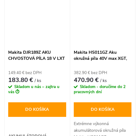
Makita DJR189Z AKU
Makita HS011GZ Aku
CHVOSTOVÁ PÍLA 18 V LXT
okružná píla 40V max XGT,
270 mm (bez batérie a
nabíjačky)
149.40 € bez DPH
382.90 € bez DPH
183.80 €
470.90 €
/ ks
/ ks
Skladom u nás – zajtra u
Skladom - doručíme do 2
vás ⏱️
pracovných dní
DO KOŠÍKA
DO KOŠÍKA
Extrémne výkonná
akumulátorová okružná píla