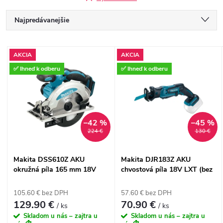
R
Najpredávanejšie
a
Najlacnejšie
V
AKCIA
AKCIA
Najdrahšie
d
✅ Ihneď k odberu
✅ Ihneď k odberu
ý
Abecedne
e
p
n
–42 %
–45 %
i
224 €
130 €
i
s
Makita DSS610Z AKU
Makita DJR183Z AKU
e
okružná píla 165 mm 18V
chvostová píla 18V LXT (bez
p
LXT (bez batérie)
batérie)
p
105.60 € bez DPH
57.60 € bez DPH
r
129.90 €
70.90 €
/ ks
/ ks
r
Skladom u nás – zajtra u
Skladom u nás – zajtra u