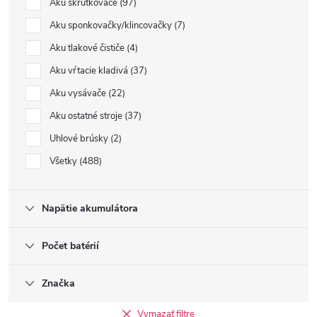
Aku skrutkovače
97
Aku sponkovačky/klincovačky
7
Aku tlakové čističe
4
Aku vŕtacie kladivá
37
Aku vysávače
22
Aku ostatné stroje
37
Uhlové brúsky
2
Všetky
488
Napätie akumulátora
Počet batérií
Značka
Vymazať filtre