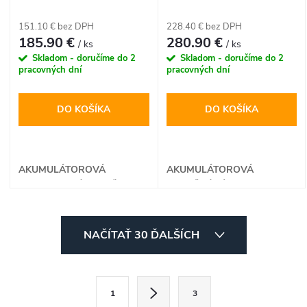
125 mm 18 V LXT
XGT
151.10 € bez DPH
228.40 € bez DPH
185.90 €
280.90 €
/ ks
/ ks
Skladom - doručíme do 2
Skladom - doručíme do 2
pracovných dní
pracovných dní
DO KOŠÍKA
DO KOŠÍKA
AKUMULÁTOROVÁ
AKUMULÁTOROVÁ
DIAMANTOVÁ REZAČKA
OKRUŽNÁ PÍLA
O
NAČÍTAŤ 30 ĎALŠÍCH
v
l
S
1
3
t