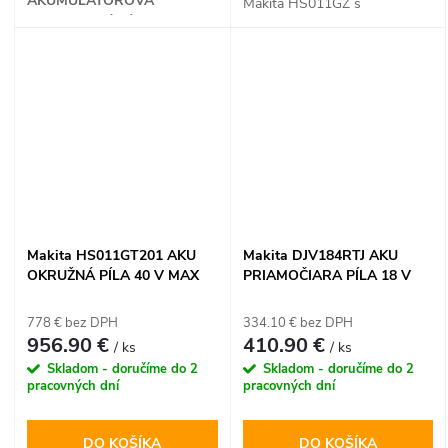
AKUMULÁTOROVÁ
Makita HS011GZ s
CHVOSTOVÁ PÍLA
bezuhlíkovým motorom 40V
max XGT hravo zvládne rezy
do hĺbky až 101 mm. Vďaka
priamemu pripojeniu na
vodiacu lištu bez adaptéra a
technológii AWS pre
bezdrôtové odsávanie ide o
ultimátny nástroj pre náročné
tesárske práce bez káblov.
Makita HS011GT201 AKU
Makita DJV184RTJ AKU
OKRUŽNÁ PÍLA 40 V MAX
PRIAMOČIARA PÍLA 18 V
XGT
LXT
778 € bez DPH
334.10 € bez DPH
956.90 €
410.90 €
/ ks
/ ks
Skladom - doručíme do 2
Skladom - doručíme do 2
pracovných dní
pracovných dní
DO KOŠÍKA
DO KOŠÍKA