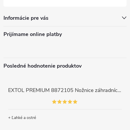
Informácie pre vás
Prijímame online platby
Posledné hodnotenie produktov
EXTOL PREMIUM 8872105 Nožnice záhradnícke dlhé úzke, 200mm, max. prestrih Ø6mm
+ Ľahké a ostré