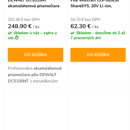
DEWALT DCS335NT
Píla Worcraft CJS-S20LiB
akumulátorová priamočiara
ShareSYS, 20V Li-ion,
píla 18V XR (tvar hríbik) v
priamočiara, bezuhlíková
kufri Tstak
202.40 € bez DPH
50.70 € bez DPH
248.90 €
62.30 €
/ ks
/ ks
Skladom u nás – zajtra u
Skladom - doručíme do 2 až
vás ⏱️
7 pracovných dní
DO KOŠÍKA
DO KOŠÍKA
Profesionálna
akumulátorová
priamočiara píla DEWALT
DCS335NT
s bezuhlíkovým
motorom a ergonomickým
úchopom typu "hríbik"
ponúka maximálnu kontrolu
pri precíznych rezoch. Vďaka
18V XR technológii a 4-
stupňovému predkmitu je
ideálnou voľbou pre stolárov a