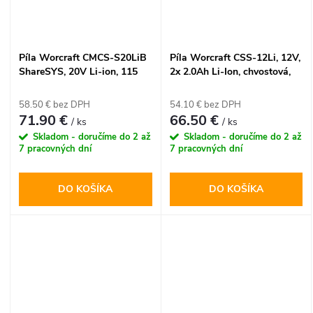
montážnikov, ktorí vyžadujú
výkon sieťového náradia bez
obmedzujúcich káblov.
Píla Worcraft CMCS-S20LiB
Píla Worcraft CSS-12Li, 12V,
ShareSYS, 20V Li-ion, 115
2x 2.0Ah Li-Ion, chvostová,
mm, mini okružná
vyvetvovacia
58.50 € bez DPH
54.10 € bez DPH
71.90 €
66.50 €
/ ks
/ ks
Skladom - doručíme do 2 až
Skladom - doručíme do 2 až
7 pracovných dní
7 pracovných dní
DO KOŠÍKA
DO KOŠÍKA