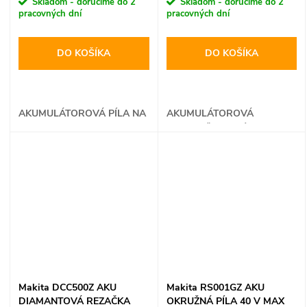
Skladom - doručíme do 2
Skladom - doručíme do 2
pracovných dní
pracovných dní
DO KOŠÍKA
DO KOŠÍKA
AKUMULÁTOROVÁ PÍLA NA
AKUMULÁTOROVÁ
KOV
PRIAMOČIARA PÍLA
Makita DCC500Z AKU
Makita RS001GZ AKU
DIAMANTOVÁ REZAČKA
OKRUŽNÁ PÍLA 40 V MAX