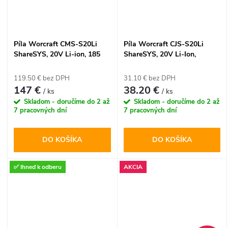
Píla Worcraft CMS-S20Li
Píla Worcraft CJS-S20Li
ShareSYS, 20V Li-ion, 185
ShareSYS, 20V Li-Ion,
mm, pokosová s posuvom a
priamočiara
laserom
119.50 € bez DPH
31.10 € bez DPH
147 €
38.20 €
/ ks
/ ks
Skladom - doručíme do 2 až
Skladom - doručíme do 2 až
7 pracovných dní
7 pracovných dní
DO KOŠÍKA
DO KOŠÍKA
✅ Ihneď k odberu
AKCIA