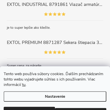
EXTOL INDUSTRIAL 8791861 Viazač armatúr aku Share20V, bez aku, drôt 0,8mm, oko 8-34mm, bezuhlíkový motor
je to super lepšie ako kliešte.
EXTOL PREMIUM 8871287 Sekera štiepacia 3500g, nylónová násada 910mm
Super cena, za náradie.
Tento web používa súbory cookies. Ďalším prechádzaním
tohto webu vyjadrujete súhlas s ich používaním. Viac
Kontakt
informácií
tu
.
Nastavenie
Copyright 2026
Železiarstvo Páleník, s.r.o.
. Všetky práva vyhradené.
Upraviť nastavenie cookies