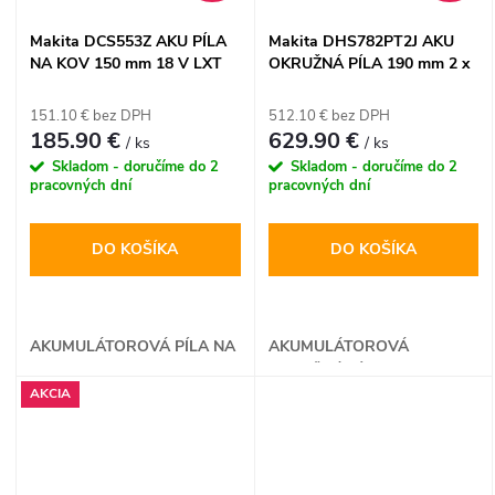
ideálnym pomocníkom na
výmeny plátkov a
náročné rezanie dreva, kovu aj
nakloniteľnou hliníkovou
Makita DCS553Z AKU PÍLA
Makita DHS782PT2J AKU
plastov priamo na stavenisku
základňou do 45°. Píla ponúka
NA KOV 150 mm 18 V LXT
OKRUŽNÁ PÍLA 190 mm 2 x
alebo v záhrade.
minimálne vibrácie vďaka
18 V LXT
pohyblivému protizávažiu a
151.10 € bez DPH
512.10 € bez DPH
integrované LED osvetlenie s
185.90 €
629.90 €
/ ks
/ ks
odfukom pilín pre dokonalý
Skladom - doručíme do 2
Skladom - doručíme do 2
výhľad na líniu rezu.
pracovných dní
pracovných dní
DO KOŠÍKA
DO KOŠÍKA
AKUMULÁTOROVÁ PÍLA NA
AKUMULÁTOROVÁ
KOV
OKRUŽNÁ PÍLA
AKCIA