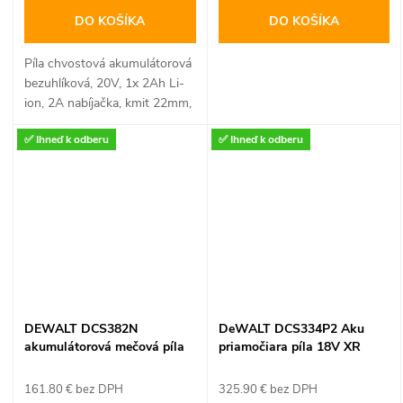
DO KOŠÍKA
DO KOŠÍKA
Píla chvostová akumulátorová
bezuhlíková, 20V, 1x 2Ah Li-
ion, 2A nabíjačka, kmit 22mm,
EXTOL CRAFT
✅ Ihneď k odberu
✅ Ihneď k odberu
DEWALT DCS382N
DeWALT DCS334P2 Aku
akumulátorová mečová píla
priamočiara píla 18V XR
18V XR (bez AKU)
2x5,0Ah Bezuhlíková v kufri
bezuhlíková
TSTAK
161.80 € bez DPH
325.90 € bez DPH