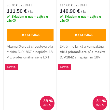
pracovnej plochy a dodáva sa
motorová brzda. Píla je
batérie)
90.70 € bez DPH
114.60 € bez DPH
s pílovým kotúčom a
dodávaná bez akumulátora a
111.50 €
140.90 €
/ ks
/ ks
paralelným dorazom v balení
nabíjačky.
Skladom u nás – zajtra u
Skladom u nás – zajtra u
bez akumulátora a nabíjačky.
vás ⏱️
vás ⏱️
DO KOŠÍKA
DO KOŠÍKA
Akumulátorová chvostová píla
Extrémne ľahká a kompaktná
Makita DJR186Z s napätím 18
AKU priamočiara píla Makita
V z profesionálnej série LXT
DJV184Z
s napájaním 18V
prináša inovované
LXT je perfektným nástrojom
AKCIA
AKCIA
konštrukčné riešenie pre
na vyrezávanie výklenkov,
výrazne vyššiu rýchlosť rezu a
oblúkov a presných otvorov
extrémnu odolnosť. Vďaka
do dreva, plastu aj kovov. Je
pokročilej technológii XPT
vybavená pokročilou
proti prachu a vlhkosti,
technológiou SOFT NO
beznástrojovej výmene plátku
LOAD, 3-polohovým
–38 %
–31 %
a motorovej brzde je táto
predkmitom, beznástrojovým
300 €
920 €
univerzálna priamočiara píla
rýchloupínacím systémom