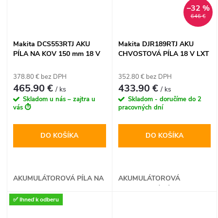
–32 %
646 €
Makita DCS553RTJ AKU
Makita DJR189RTJ AKU
PÍLA NA KOV 150 mm 18 V
CHVOSTOVÁ PÍLA 18 V LXT
LXT
378.80 € bez DPH
352.80 € bez DPH
465.90 €
433.90 €
/ ks
/ ks
Skladom u nás – zajtra u
Skladom - doručíme do 2
vás ⏱️
pracovných dní
DO KOŠÍKA
DO KOŠÍKA
AKUMULÁTOROVÁ PÍLA NA
AKUMULÁTOROVÁ
KOV
CHVOSTOVÁ PÍLA
✅ Ihneď k odberu