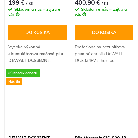
199 €
400.90 €
/ ks
/ ks
Skladom u nás – zajtra u
Skladom u nás – zajtra u
vás ⏱️
vás ⏱️
DO KOŠÍKA
DO KOŠÍKA
Vysoko výkonná
Profesionálna bezuhlíková
akumulátorová mečová píla
priamočiara píla DeWALT
DEWALT DCS382N
s
DCS334P2 s hornou
moderným bezuhlíkovým
rukoväťou a výkonom 18V
✅ Ihneď k odberu
motorom predstavuje ideálne
XR. Ponúka 4 stupne
riešenie pre náročné
predkmitu, beznástrojové
Náš tip
demolačné a rezacie práce.
nastavenie pätky a dva
Táto priama nástupkyňa
vysokokapacitné 5,0 Ah
legendárneho modelu DCS380
akumulátory pre extrémne
ponúka vyššiu účinnosť,
dlhú výdrž pri rezaní dreva aj
dlhšiu výdrž na jedno nabitie a
kovu.
maximálny komfort vďaka
ergonomickému
pogumovanému úchopu.