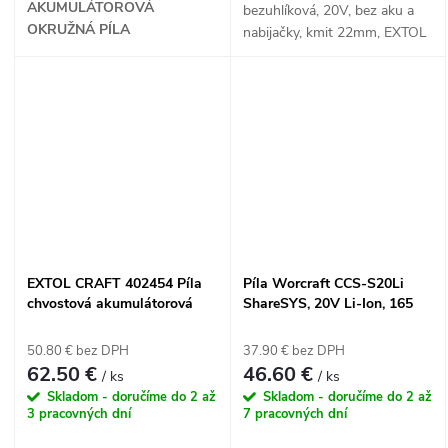
AKUMULÁTOROVÁ
bezuhlíková, 20V, bez aku a
OKRUŽNÁ PÍLA
nabijačky, kmit 22mm, EXTOL
CRAFT
EXTOL CRAFT 402454 Píla
Píla Worcraft CCS-S20Li
chvostová akumulátorová
ShareSYS, 20V Li-Ion, 165
bezuhlíková, 20V, 1x 2Ah Li-
mm, okružná
ion, 2A nabíjačka, kmit
50.80 € bez DPH
37.90 € bez DPH
22mm
62.50 €
46.60 €
/ ks
/ ks
Skladom - doručíme do 2 až
Skladom - doručíme do 2 až
3 pracovných dní
7 pracovných dní