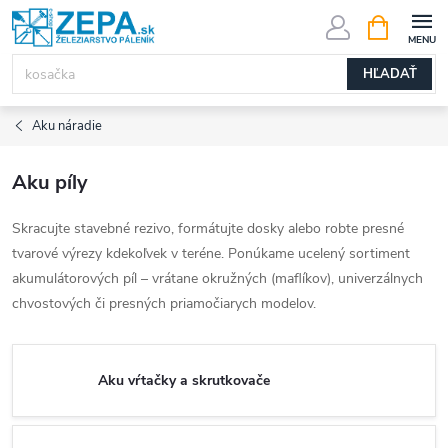
Prejsť
NÁKUPN
KOŠÍK
na
obsah
HĽADAŤ
Aku náradie
Aku píly
Skracujte stavebné rezivo, formátujte dosky alebo robte presné
tvarové výrezy kdekoľvek v teréne. Ponúkame ucelený sortiment
akumulátorových píl – vrátane okružných (maflíkov), univerzálnych
chvostových či presných priamočiarych modelov.
Aku vŕtačky a skrutkovače