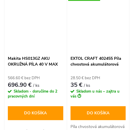
Makita HS013GZ AKU
EXTOL CRAFT 402455 Píla
OKRUŽNÁ PÍLA 40 V MAX
chvostová akumulátorová
XGT
bezuhlíková, 20V, bez aku a
nabijačky, kmit 22mm
566.60 € bez DPH
28.50 € bez DPH
696.90 €
35 €
/ ks
/ ks
Skladom - doručíme do 2
Skladom u nás – zajtra u
pracovných dní
vás ⏱️
DO KOŠÍKA
DO KOŠÍKA
Píla chvostová akumulátorová