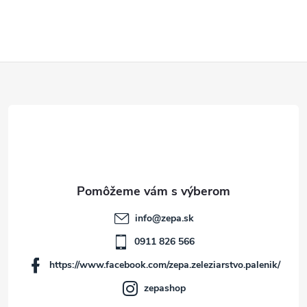
ý
p
Z
i
á
s
u
p
ä
t
info
@
zepa.sk
i
0911 826 566
https://www.facebook.com/zepa.zeleziarstvo.palenik/
e
zepashop