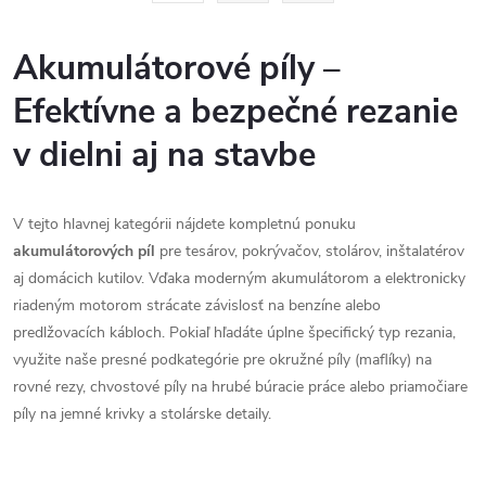
á
r
d
á
Akumulátorové píly –
a
n
Efektívne a bezpečné rezanie
k
c
o
v dielni aj na stavbe
i
v
a
e
V tejto hlavnej kategórii nájdete kompletnú ponuku
n
akumulátorových píl
pre tesárov, pokrývačov, stolárov, inštalatérov
p
i
aj domácich kutilov. Vďaka moderným akumulátorom a elektronicky
e
r
riadeným motorom strácate závislosť na benzíne alebo
predlžovacích kábloch. Pokiaľ hľadáte úplne špecifický typ rezania,
v
využite naše presné podkategórie pre okružné píly (maflíky) na
k
rovné rezy, chvostové píly na hrubé búracie práce alebo priamočiare
píly na jemné krivky a stolárske detaily.
y
v