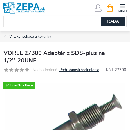
Prejsť
NÁKUPN
KOŠÍK
na
obsah
HĽADAŤ
Vrtáky, sekáče a korunky
VOREL 27300 Adaptér z SDS-plus na
1/2"-20UNF
Neohodnotené
Podrobnosti hodnotenia
Kód:
27300
✅ Ihneď k odberu