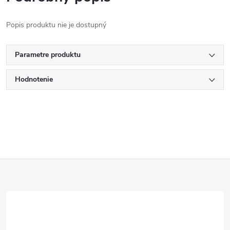
Popis produktu nie je dostupný
Parametre produktu
Hodnotenie
Z
á
p