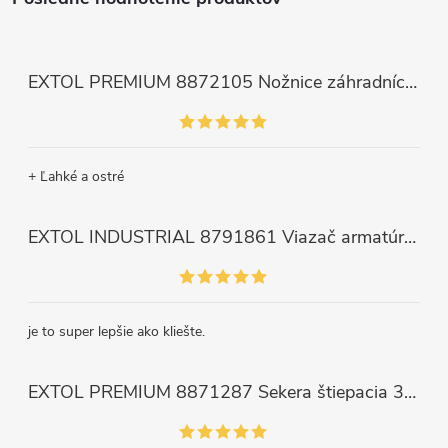
EXTOL PREMIUM 8872105 Nožnice záhradnícke dlhé úzke, 200mm, max. prestrih Ø6mm
+ Ľahké a ostré
EXTOL INDUSTRIAL 8791861 Viazač armatúr aku Share20V, bez aku, drôt 0,8mm, oko 8-34mm, bezuhlíkový motor
je to super lepšie ako kliešte.
EXTOL PREMIUM 8871287 Sekera štiepacia 3500g, nylónová násada 910mm