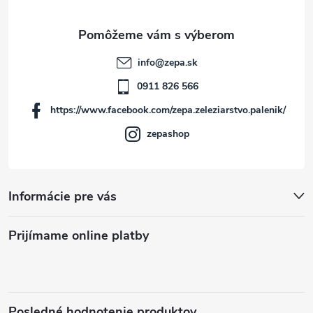
ä
t
info
@
zepa.sk
i
0911 826 566
https://www.facebook.com/zepa.zeleziarstvo.palenik/
e
zepashop
Informácie pre vás
Prijímame online platby
Posledné hodnotenie produktov